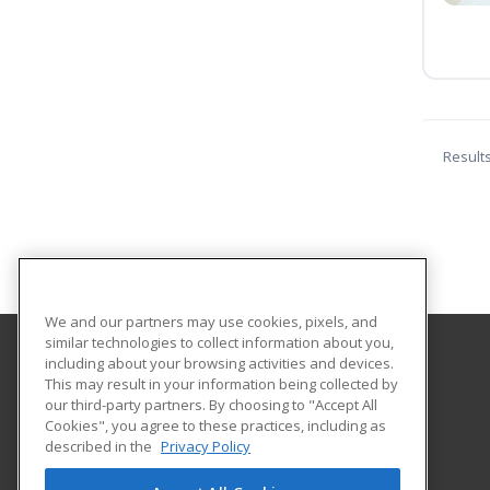
Result
We and our partners may use cookies, pixels, and
similar technologies to collect information about you,
including about your browsing activities and devices.
Mississippi Christian University
This may result in your information being collected by
The Office of Continuing Education
our third-party partners. By choosing to "Accept All
Cookies", you agree to these practices, including as
200 S. Capitol Street
described in the
Privacy Policy
Clinton, MS 39058 US