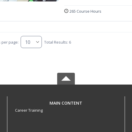
265 Course Hours
s per page:
Total Results: 6
MAIN CONTENT
Career Training