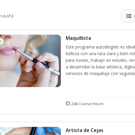
1-6 of 6
Maquillista
w
Este programa autodirigido es ideal
belleza con una ruta clara y bien e
para novias, trabajo en estudio, ven
a desarrollar la base artística, dig
servicios de maquillaje con segurida
248 Course Hours
Artista de Cejas
w