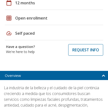
calendar_today
12 months
grid_on
Open enrollment
speed
Self paced
Have a question?
REQUEST INFO
We're here to help
Overview
La industria de la belleza y el cuidado de la piel continúa
creciendo a medida que los consumidores buscan
servicios como limpiezas faciales profundas, tratamientos
antiedad, cuidado para el acné, despigmentación,