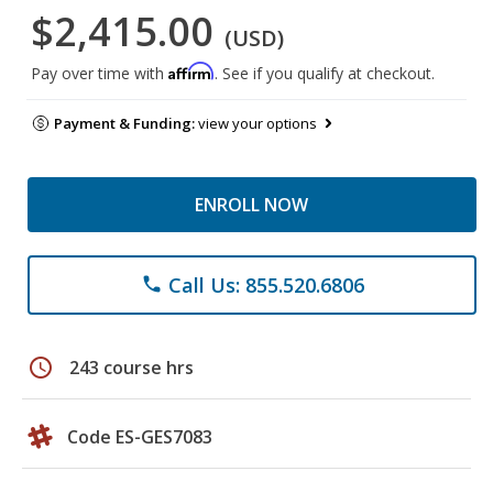
$2,415.00
(USD)
Affirm
Pay over time with
. See if you qualify at checkout.
Payment & Funding:
view your options
ENROLL NOW
Call Us: 855.520.6806
phone
schedule
243 course hrs
Code ES-GES7083