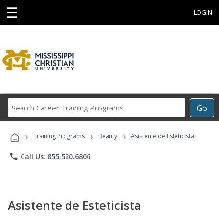
☰
LOGIN
Search
Go
Career
Training
›
›
›
Programs
Training Programs
Beauty
Asistente de Esteticista
phone
Call Us: 855.520.6806
Asistente de Esteticista